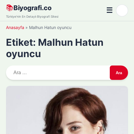
Skip
📚
Biyografi.co
☰
🌙
to
Menü
Türkiye'nin En Detaylı Biyografi Sitesi
content
Anasayfa
»
Malhun Hatun oyuncu
Etiket:
Malhun Hatun
oyuncu
A
r
a
m
a
: