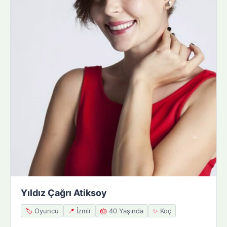
Yıldız Çağrı Atiksoy
🏷️
Oyuncu
📍
İzmir
🎂
40 Yaşında
✨
Koç