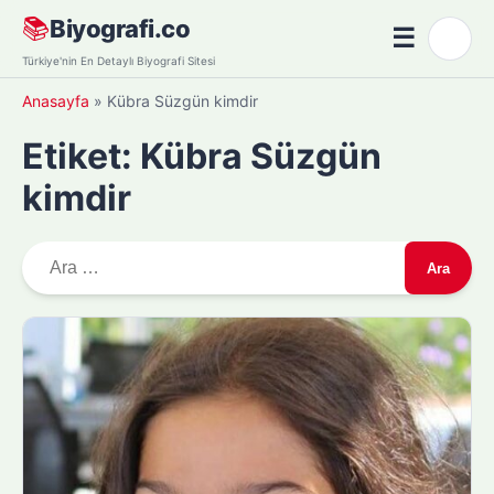
Skip
📚
Biyografi.co
☰
🌙
to
Menü
Türkiye'nin En Detaylı Biyografi Sitesi
content
Anasayfa
»
Kübra Süzgün kimdir
Etiket:
Kübra Süzgün
kimdir
A
r
a
m
a
: