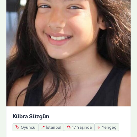
Kübra Süzgün
🏷️
Oyuncu
📍
İstanbul
🎂
17 Yaşında
✨
Yengeç