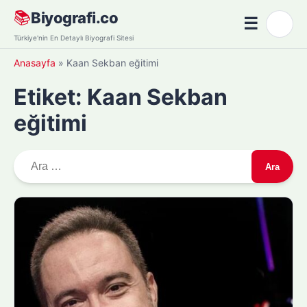
Skip
📚
Biyografi.co
☰
🌙
to
Menü
Türkiye'nin En Detaylı Biyografi Sitesi
content
Anasayfa
»
Kaan Sekban eğitimi
Etiket:
Kaan Sekban
eğitimi
A
r
a
m
a
: