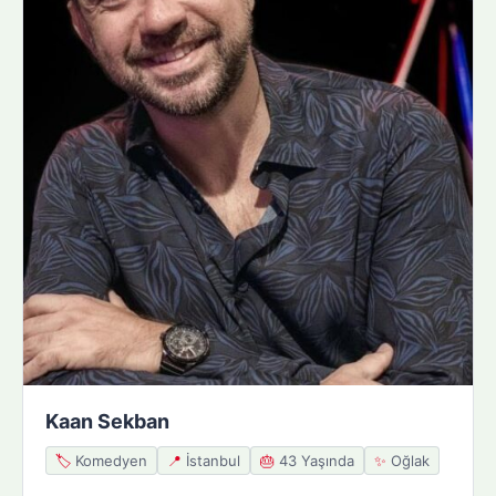
Kaan Sekban
🏷️
Komedyen
📍
İstanbul
🎂
43 Yaşında
✨
Oğlak