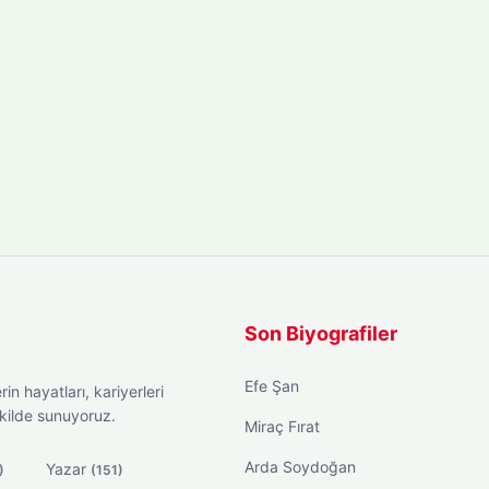
Son Biyografiler
Efe Şan
in hayatları, kariyerleri
ekilde sunuyoruz.
Miraç Fırat
Arda Soydoğan
Yazar
)
(151)