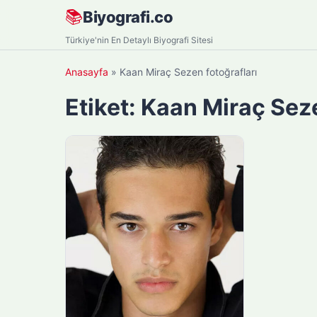
Skip
📚
Biyografi.co
to
Türkiye'nin En Detaylı Biyografi Sitesi
content
Anasayfa
»
Kaan Miraç Sezen fotoğrafları
Etiket:
Kaan Miraç Seze