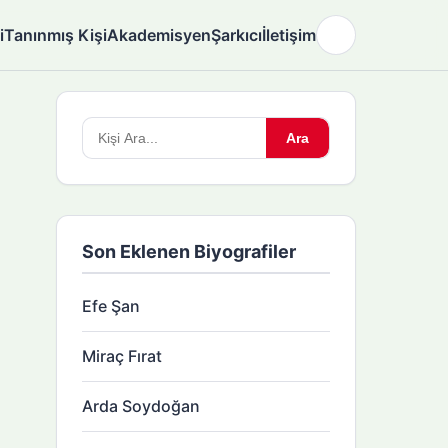
i
Tanınmış Kişi
Akademisyen
Şarkıcı
İletişim
🌙
Arama
Ara
yapın:
Son Eklenen Biyografiler
Efe Şan
Miraç Fırat
Arda Soydoğan