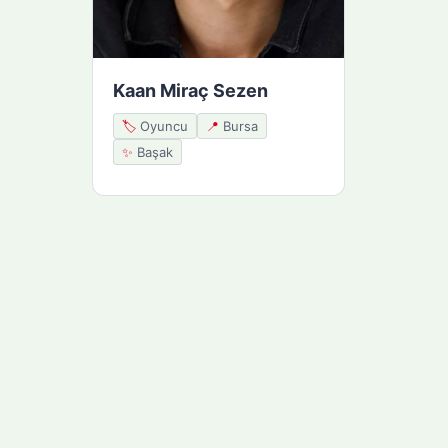
Kaan Miraç Sezen
🏷️
Oyuncu
📍
Bursa
✨
Başak