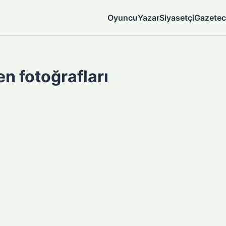
Oyuncu
Yazar
Siyasetçi
Gazetec
n fotoğrafları