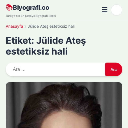
Skip
📚
Biyografi.co
☰
🌙
to
Menü
Türkiye'nin En Detaylı Biyografi Sitesi
content
Anasayfa
»
Jülide Ateş estetiksiz hali
Etiket:
Jülide Ateş
estetiksiz hali
A
r
a
m
a
: