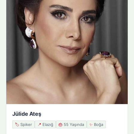
Jülide Ateş
🏷️
Spiker
📍
Elazığ
🎂
55 Yaşında
✨
Boğa