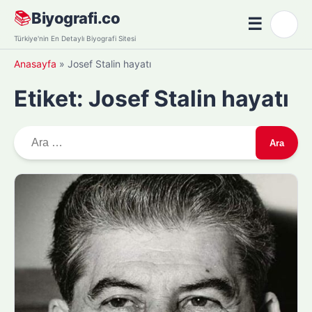
Skip
📚
Biyografi.co
☰
🌙
to
Menü
Türkiye'nin En Detaylı Biyografi Sitesi
content
Anasayfa
»
Josef Stalin hayatı
Etiket:
Josef Stalin hayatı
A
r
a
m
a
: