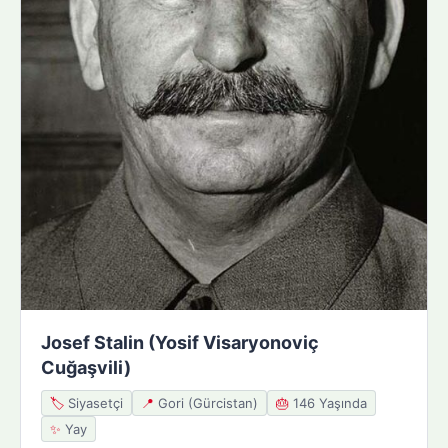
Josef Stalin (Yosif Visaryonoviç
Cuğaşvili)
🏷️
Siyasetçi
📍
Gori (Gürcistan)
🎂
146 Yaşında
✨
Yay