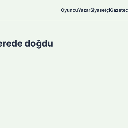
Oyuncu
Yazar
Siyasetçi
Gazetec
nerede doğdu