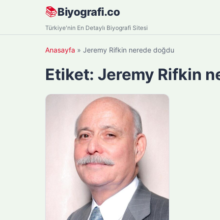
Skip
📚
Biyografi.co
to
Türkiye'nin En Detaylı Biyografi Sitesi
content
Anasayfa
»
Jeremy Rifkin nerede doğdu
Etiket:
Jeremy Rifkin 