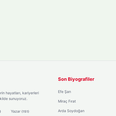
Son Biyografiler
Efe Şan
in hayatları, kariyerleri
ekilde sunuyoruz.
Miraç Fırat
Arda Soydoğan
Yazar
)
(151)