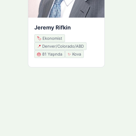
Jeremy Rifkin
🏷️
Ekonomist
📍
Denver/Colorado/ABD
🎂
81 Yaşında
✨
Kova