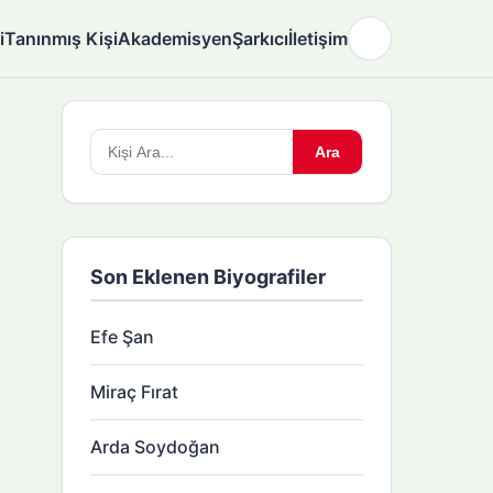
i
Tanınmış Kişi
Akademisyen
Şarkıcı
İletişim
🌙
Arama
Ara
yapın:
Son Eklenen Biyografiler
Efe Şan
Miraç Fırat
Arda Soydoğan