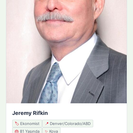
Jeremy Rifkin
🏷️
Ekonomist
📍
Denver/Colorado/ABD
🎂
81 Yaşında
✨
Kova