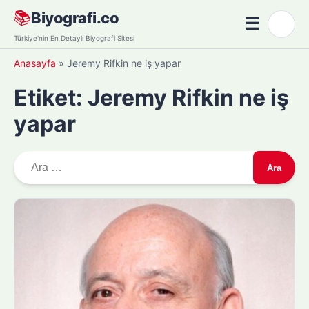
Skip
📚
Biyografi.co
☰
🌙
to
Menü
Türkiye'nin En Detaylı Biyografi Sitesi
content
Anasayfa
»
Jeremy Rifkin ne iş yapar
Etiket:
Jeremy Rifkin ne iş
yapar
A
r
a
m
a
: