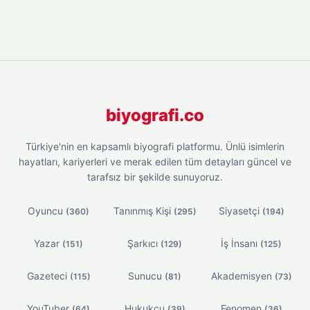
biyografi.co
Türkiye'nin en kapsamlı biyografi platformu. Ünlü isimlerin
hayatları, kariyerleri ve merak edilen tüm detayları güncel ve
tarafsız bir şekilde sunuyoruz.
Oyuncu
Tanınmış Kişi
Siyasetçi
(360)
(295)
(194)
Yazar
Şarkıcı
İş İnsanı
(151)
(129)
(125)
Gazeteci
Sunucu
Akademisyen
(115)
(81)
(73)
YouTuber
Hukukçu
Fenomen
(64)
(39)
(36)