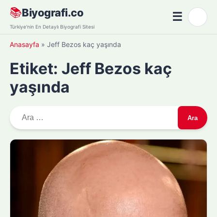
Skip
📚
Biyografi.co
☰
🌙
to
Menü
Türkiye'nin En Detaylı Biyografi Sitesi
content
Anasayfa
»
Jeff Bezos kaç yaşında
Etiket:
Jeff Bezos kaç
yaşında
A
r
a
m
a
: