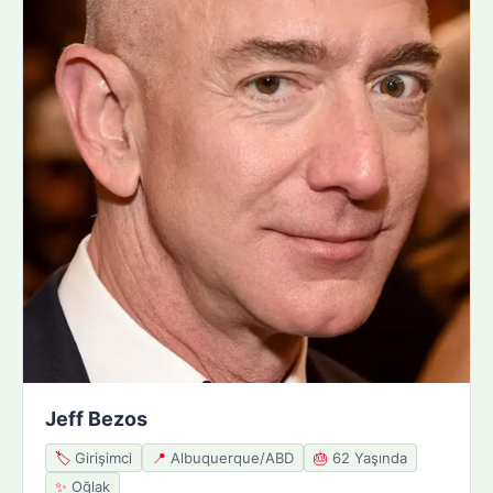
Jeff Bezos
🏷️
Girişimci
📍
Albuquerque/ABD
🎂
62 Yaşında
✨
Oğlak