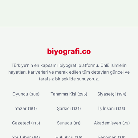
biyografi.co
Türkiye'nin en kapsamlı biyografi platformu. Ünlü isimlerin
hayatları, kariyerleri ve merak edilen tüm detayları güncel ve
tarafsız bir şekilde sunuyoruz.
Oyuncu
Tanınmış Kişi
Siyasetçi
(360)
(295)
(194)
Yazar
Şarkıcı
İş İnsanı
(151)
(131)
(125)
Gazeteci
Sunucu
Akademisyen
(115)
(81)
(73)
YouTuber
Hukukçu
Fenomen
(64)
(39)
(36)