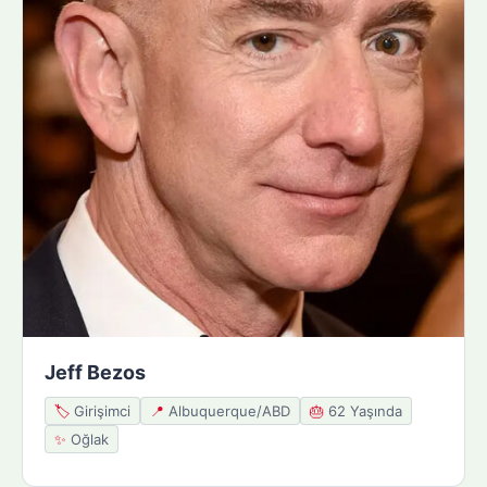
Jeff Bezos
🏷️
Girişimci
📍
Albuquerque/ABD
🎂
62 Yaşında
✨
Oğlak