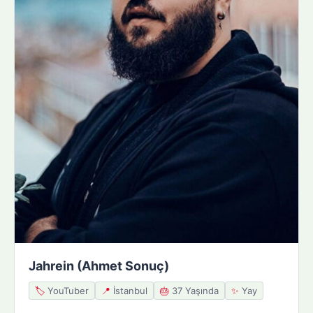
Jahrein (Ahmet Sonuç)
🏷️
YouTuber
📍
İstanbul
🎂
37 Yaşında
✨
Yay