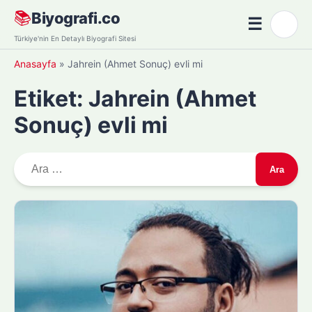
Skip
📚
Biyografi.co
☰
🌙
to
Menü
Türkiye'nin En Detaylı Biyografi Sitesi
content
Anasayfa
»
Jahrein (Ahmet Sonuç) evli mi
Etiket:
Jahrein (Ahmet
Sonuç) evli mi
A
r
a
m
a
: