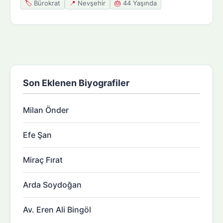
🏷️
Bürokrat
📍
Nevşehir
🎂
44 Yaşında
Son Eklenen Biyografiler
Milan Önder
Efe Şan
Miraç Fırat
Arda Soydoğan
Av. Eren Ali Bingöl