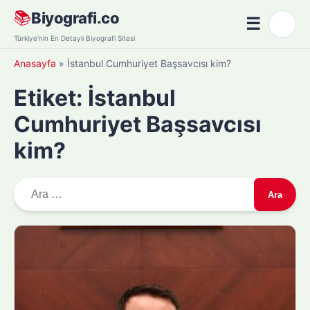
Skip
📚
Biyografi.co
☰
🌙
to
Menü
Türkiye'nin En Detaylı Biyografi Sitesi
content
Anasayfa
»
İstanbul Cumhuriyet Başsavcısı kim?
Etiket:
İstanbul
Cumhuriyet Başsavcısı
kim?
A
r
a
m
a
: