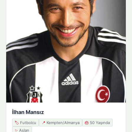
İlhan Mansız
🏷️
Futbolcu
📍
Kempten/Almanya
🎂
50 Yaşında
✨
Aslan