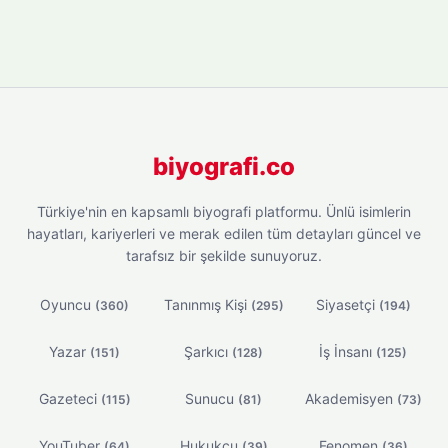
biyografi.co
Türkiye'nin en kapsamlı biyografi platformu. Ünlü isimlerin
hayatları, kariyerleri ve merak edilen tüm detayları güncel ve
tarafsız bir şekilde sunuyoruz.
Oyuncu
Tanınmış Kişi
Siyasetçi
(360)
(295)
(194)
Yazar
Şarkıcı
İş İnsanı
(151)
(128)
(125)
Gazeteci
Sunucu
Akademisyen
(115)
(81)
(73)
YouTuber
Hukukçu
Fenomen
(64)
(39)
(36)