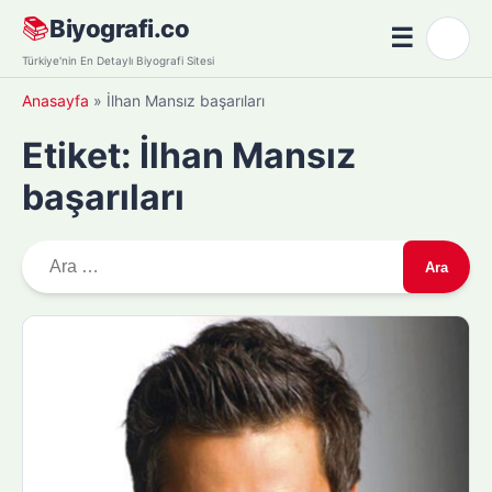
Skip
📚
Biyografi.co
☰
🌙
to
Menü
Türkiye'nin En Detaylı Biyografi Sitesi
content
Anasayfa
»
İlhan Mansız başarıları
Etiket:
İlhan Mansız
başarıları
A
r
a
m
a
: