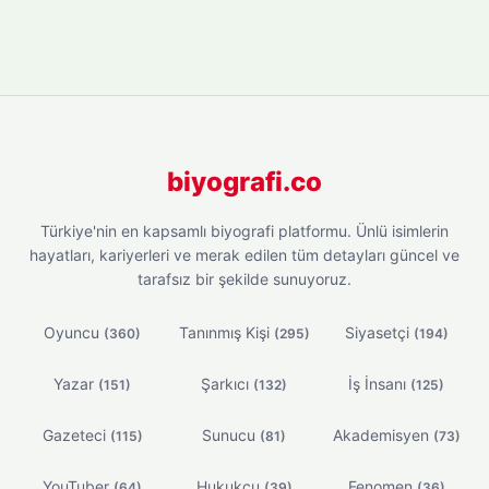
biyografi.co
Türkiye'nin en kapsamlı biyografi platformu. Ünlü isimlerin
hayatları, kariyerleri ve merak edilen tüm detayları güncel ve
tarafsız bir şekilde sunuyoruz.
Oyuncu
Tanınmış Kişi
Siyasetçi
(360)
(295)
(194)
Yazar
Şarkıcı
İş İnsanı
(151)
(132)
(125)
Gazeteci
Sunucu
Akademisyen
(115)
(81)
(73)
YouTuber
Hukukçu
Fenomen
(64)
(39)
(36)