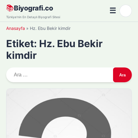
Skip
📚
Biyografi.co
☰
🌙
to
Menü
Türkiye'nin En Detaylı Biyografi Sitesi
content
Anasayfa
»
Hz. Ebu Bekir kimdir
Etiket:
Hz. Ebu Bekir
kimdir
A
r
a
m
a
: