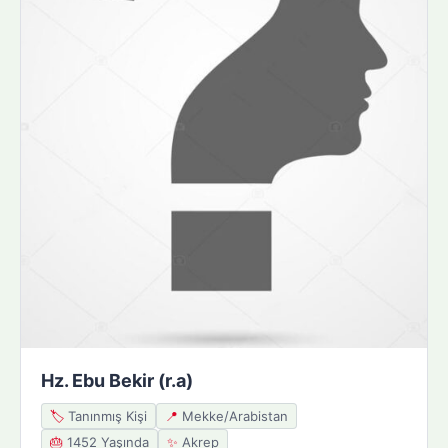
Hz. Ebu Bekir (r.a)
🏷️
Tanınmış Kişi
📍
Mekke/Arabistan
🎂
1452 Yaşında
✨
Akrep