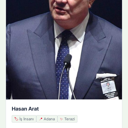
Hasan Arat
🏷️
İş İnsanı
📍
Adana
✨
Terazi