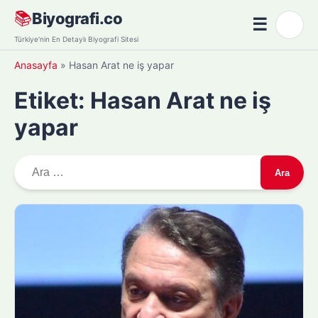
Skip
📚
Biyografi.co
☰
🌙
to
Menü
Türkiye'nin En Detaylı Biyografi Sitesi
content
Anasayfa
»
Hasan Arat ne iş yapar
Etiket:
Hasan Arat ne iş
yapar
A
r
a
m
a
: