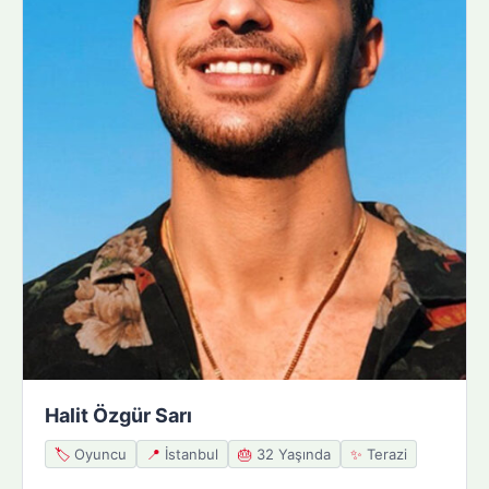
Halit Özgür Sarı
🏷️
Oyuncu
📍
İstanbul
🎂
32 Yaşında
✨
Terazi