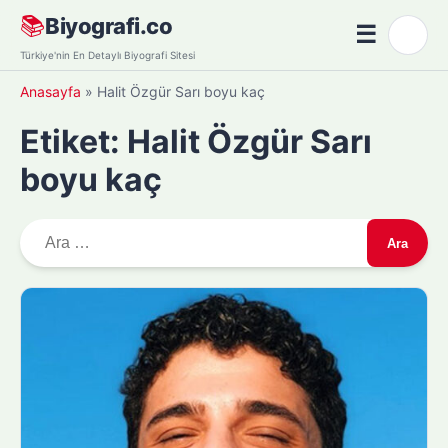
Skip
📚
Biyografi.co
☰
🌙
to
Menü
Türkiye'nin En Detaylı Biyografi Sitesi
content
Anasayfa
»
Halit Özgür Sarı boyu kaç
Etiket:
Halit Özgür Sarı
boyu kaç
A
r
a
m
a
: