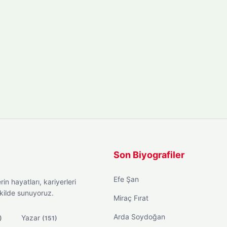
Son Biyografiler
Efe Şan
in hayatları, kariyerleri
ekilde sunuyoruz.
Miraç Fırat
Arda Soydoğan
Yazar
)
(151)