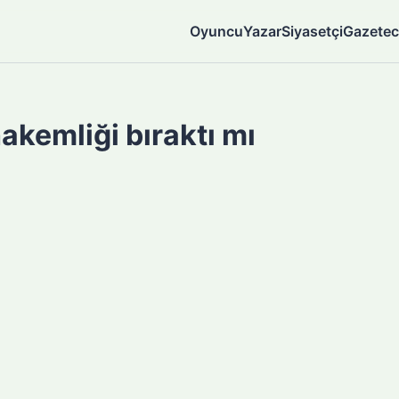
Oyuncu
Yazar
Siyasetçi
Gazetec
akemliği bıraktı mı