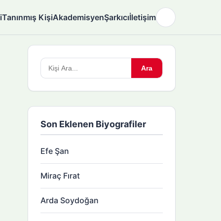
i
Tanınmış Kişi
Akademisyen
Şarkıcı
İletişim
🌙
Arama
Ara
yapın:
Son Eklenen Biyografiler
Efe Şan
Miraç Fırat
Arda Soydoğan