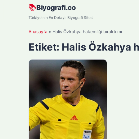
Skip
📚
Biyografi.co
to
Türkiye'nin En Detaylı Biyografi Sitesi
content
Anasayfa
»
Halis Özkahya hakemliği bıraktı mı
Etiket:
Halis Özkahya h