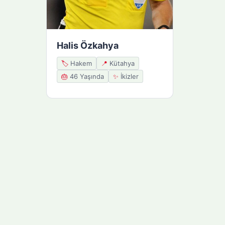
Halis Özkahya
🏷️
Hakem
📍
Kütahya
🎂
46 Yaşında
✨
İkizler