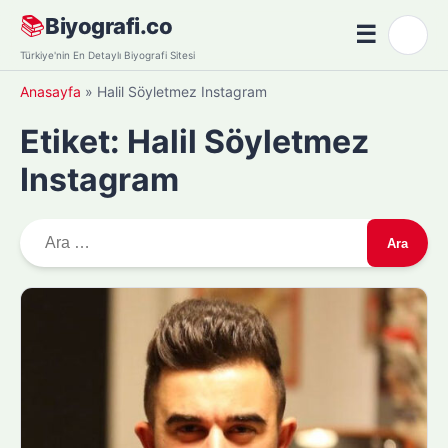
Skip
📚
Biyografi.co
☰
🌙
to
Menü
Türkiye'nin En Detaylı Biyografi Sitesi
content
Anasayfa
»
Halil Söyletmez Instagram
Etiket:
Halil Söyletmez
Instagram
A
r
a
m
a
: