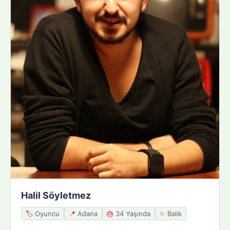
Halil Söyletmez
🏷️
Oyuncu
📍
Adana
🎂
34 Yaşında
✨
Balık