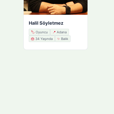
Halil Söyletmez
🏷️
Oyuncu
📍
Adana
🎂
34 Yaşında
✨
Balık