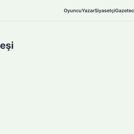
Oyuncu
Yazar
Siyasetçi
Gazetec
eşi