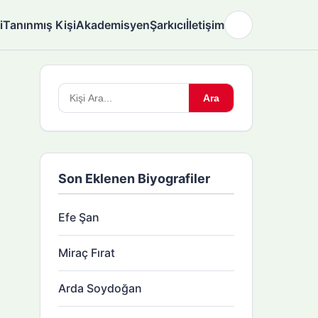
i
Tanınmış Kişi
Akademisyen
Şarkıcı
İletişim
🌙
Arama
Ara
yapın:
Son Eklenen Biyografiler
Efe Şan
Miraç Fırat
Arda Soydoğan