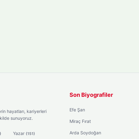
Son Biyografiler
Efe Şan
in hayatları, kariyerleri
ekilde sunuyoruz.
Miraç Fırat
Arda Soydoğan
Yazar
)
(151)