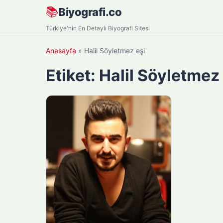
Skip
📚
Biyografi.co
to
Türkiye'nin En Detaylı Biyografi Sitesi
content
Anasayfa
»
Halil Söyletmez eşi
Etiket:
Halil Söyletmez 