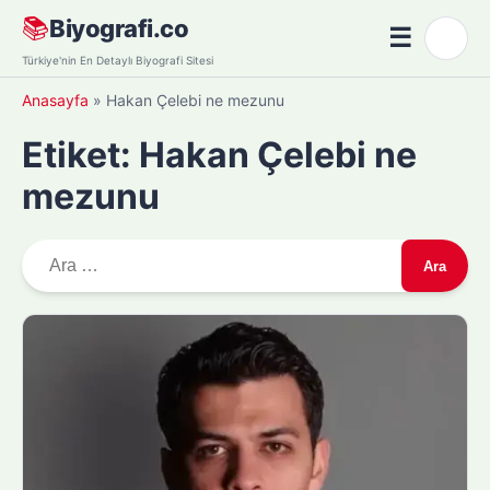
Skip
📚
Biyografi.co
☰
🌙
to
Menü
Türkiye'nin En Detaylı Biyografi Sitesi
content
Anasayfa
»
Hakan Çelebi ne mezunu
Etiket:
Hakan Çelebi ne
mezunu
A
r
a
m
a
: