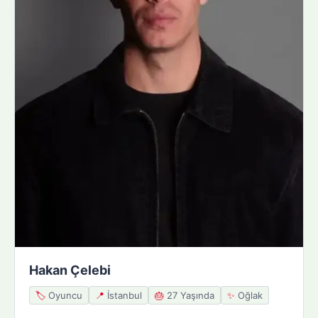
Hakan Çelebi
🏷️
Oyuncu
📍
İstanbul
🎂
27 Yaşında
✨
Oğlak