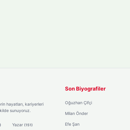
Son Biyografiler
Oğuzhan Çifçi
in hayatları, kariyerleri
ekilde sunuyoruz.
Milan Önder
Efe Şan
Yazar
)
(151)