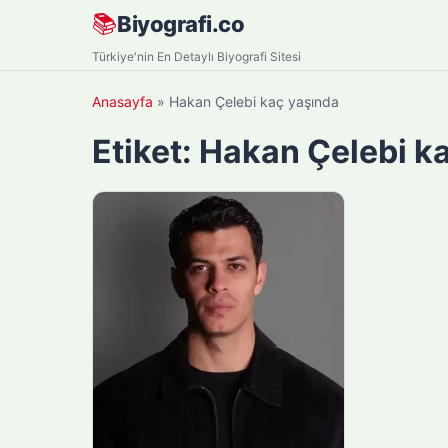
Skip
📚
Biyografi.co
to
Türkiye'nin En Detaylı Biyografi Sitesi
content
Anasayfa
»
Hakan Çelebi kaç yaşında
Etiket:
Hakan Çelebi k