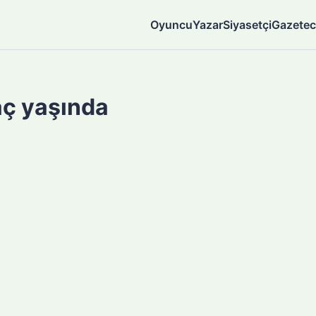
Oyuncu
Yazar
Siyasetçi
Gazetec
aç yaşında