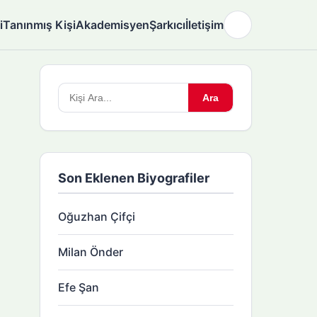
i
Tanınmış Kişi
Akademisyen
Şarkıcı
İletişim
🌙
Arama
Ara
yapın:
Son Eklenen Biyografiler
Oğuzhan Çifçi
Milan Önder
Efe Şan