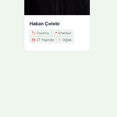
Hakan Çelebi
🏷️
Oyuncu
📍
İstanbul
🎂
27 Yaşında
✨
Oğlak