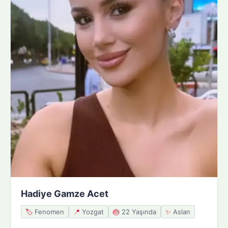
Hadiye Gamze Acet
🏷️
Fenomen
📍
Yozgat
🎂
22 Yaşında
✨
Aslan