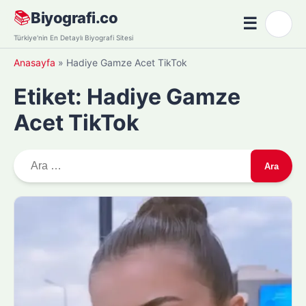
Skip
📚
Biyografi.co
☰
🌙
to
Menü
Türkiye'nin En Detaylı Biyografi Sitesi
content
Anasayfa
»
Hadiye Gamze Acet TikTok
Etiket:
Hadiye Gamze
Acet TikTok
A
r
a
m
a
: