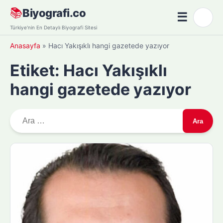
Skip
📚
Biyografi.co
☰
🌙
to
Menü
Türkiye'nin En Detaylı Biyografi Sitesi
content
Anasayfa
»
Hacı Yakışıklı hangi gazetede yazıyor
Etiket:
Hacı Yakışıklı
hangi gazetede yazıyor
A
r
a
m
a
: