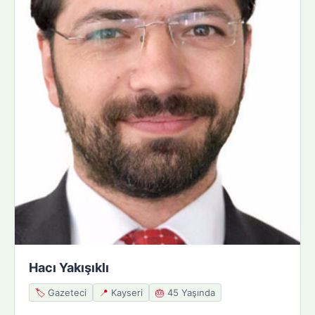
Hacı Yakışıklı
🏷️
Gazeteci
📍
Kayseri
🎂
45 Yaşında