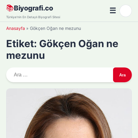
Skip
📚
Biyografi.co
☰
🌙
to
Menü
Türkiye'nin En Detaylı Biyografi Sitesi
content
Anasayfa
»
Gökçen Oğan ne mezunu
Etiket:
Gökçen Oğan ne
mezunu
A
r
a
m
a
: