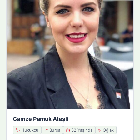
Gamze Pamuk Ateşli
🏷️
Hukukçu
📍
Bursa
🎂
32 Yaşında
✨
Oğlak