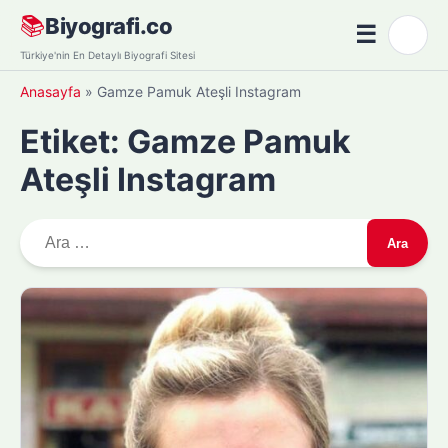
Skip
📚
Biyografi.co
☰
🌙
to
Menü
Türkiye'nin En Detaylı Biyografi Sitesi
content
Anasayfa
»
Gamze Pamuk Ateşli Instagram
Etiket:
Gamze Pamuk
Ateşli Instagram
A
r
a
m
a
: