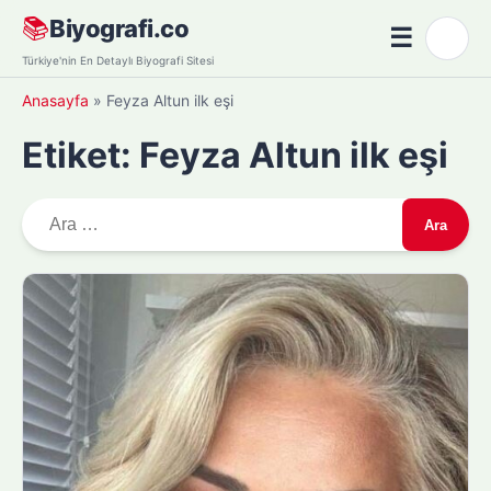
Skip
📚
Biyografi.co
☰
🌙
to
Menü
Türkiye'nin En Detaylı Biyografi Sitesi
content
Anasayfa
»
Feyza Altun ilk eşi
Etiket:
Feyza Altun ilk eşi
A
r
a
m
a
: