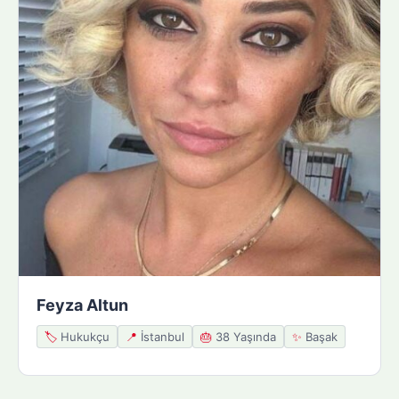
Feyza Altun
🏷️
Hukukçu
📍
İstanbul
🎂
38 Yaşında
✨
Başak