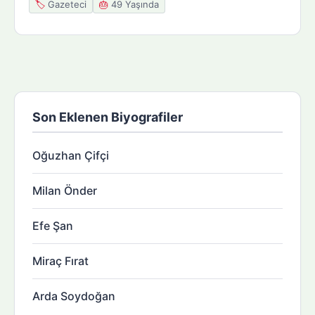
🏷️
Gazeteci
🎂
49 Yaşında
Son Eklenen Biyografiler
Oğuzhan Çifçi
Milan Önder
Efe Şan
Miraç Fırat
Arda Soydoğan