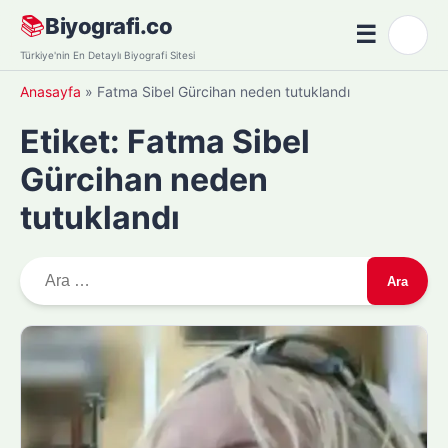
Skip
📚
Biyografi.co
☰
🌙
to
Menü
Türkiye'nin En Detaylı Biyografi Sitesi
content
Anasayfa
»
Fatma Sibel Gürcihan neden tutuklandı
Etiket:
Fatma Sibel
Gürcihan neden
tutuklandı
A
r
a
m
a
: