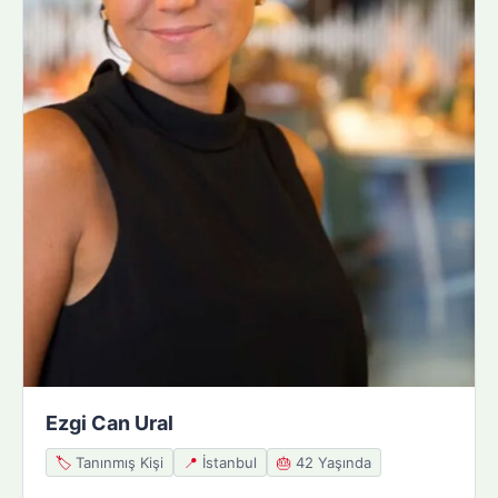
Ezgi Can Ural
🏷️
Tanınmış Kişi
📍
İstanbul
🎂
42 Yaşında