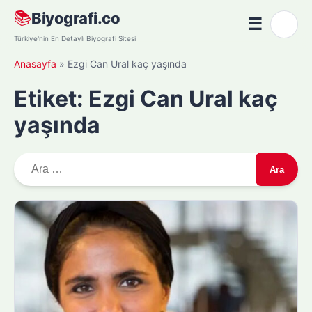
Skip
📚
Biyografi.co
☰
🌙
to
Menü
Türkiye'nin En Detaylı Biyografi Sitesi
content
Anasayfa
»
Ezgi Can Ural kaç yaşında
Etiket:
Ezgi Can Ural kaç
yaşında
A
r
a
m
a
: