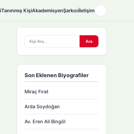
i
Tanınmış Kişi
Akademisyen
Şarkıcı
İletişim
🌙
Arama
Ara
yapın:
Son Eklenen Biyografiler
Miraç Fırat
Arda Soydoğan
Av. Eren Ali Bingöl