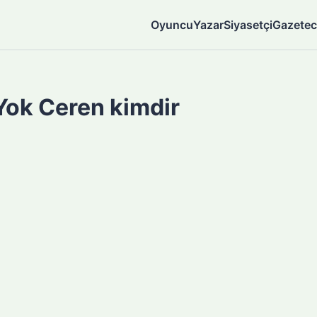
Oyuncu
Yazar
Siyasetçi
Gazetec
Yok Ceren kimdir