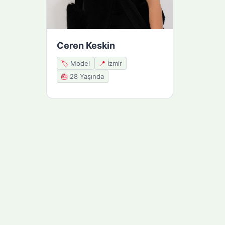
Ceren Keskin
🏷️
Model
📍
İzmir
🎂
28 Yaşında