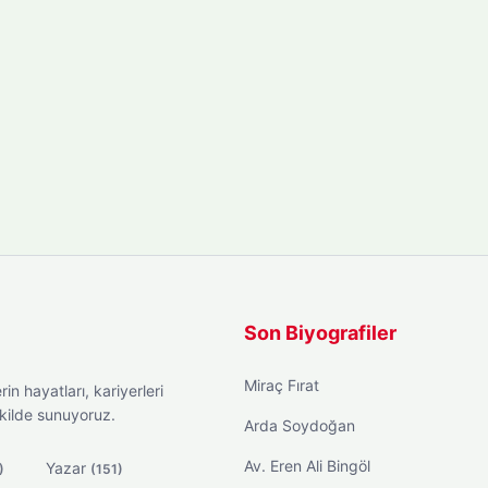
Son Biyografiler
Miraç Fırat
in hayatları, kariyerleri
ekilde sunuyoruz.
Arda Soydoğan
Av. Eren Ali Bingöl
Yazar
)
(151)