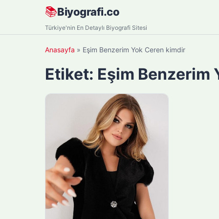
Skip
📚
Biyografi.co
to
Türkiye'nin En Detaylı Biyografi Sitesi
content
Anasayfa
»
Eşim Benzerim Yok Ceren kimdir
Etiket:
Eşim Benzerim 