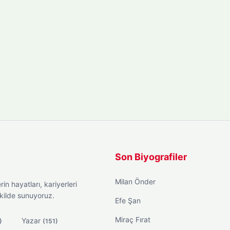
Son Biyografiler
Milan Önder
in hayatları, kariyerleri
ekilde sunuyoruz.
Efe Şan
Miraç Fırat
Yazar
)
(151)