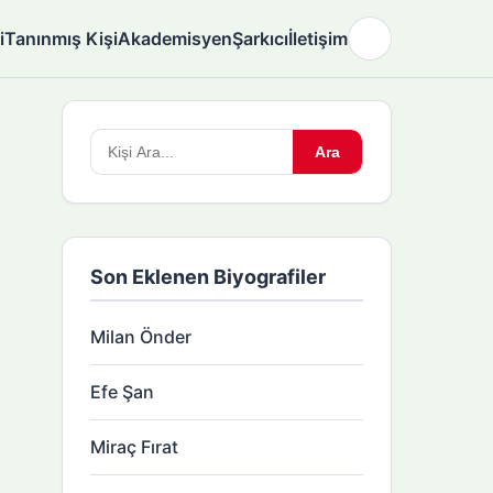
i
Tanınmış Kişi
Akademisyen
Şarkıcı
İletişim
🌙
Arama
Ara
yapın:
Son Eklenen Biyografiler
Milan Önder
Efe Şan
Miraç Fırat