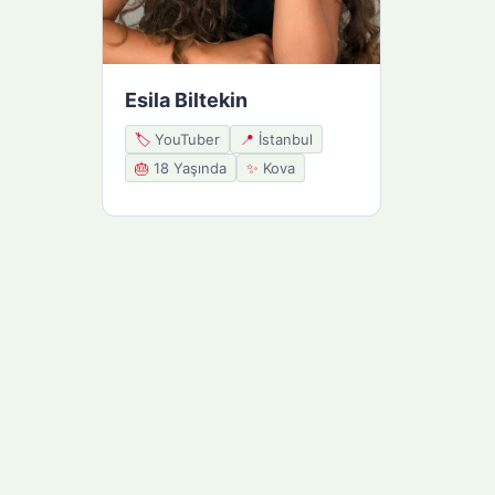
Esila Biltekin
🏷️
YouTuber
📍
İstanbul
🎂
18 Yaşında
✨
Kova