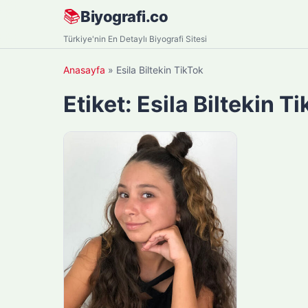
Skip
📚
Biyografi.co
to
Türkiye'nin En Detaylı Biyografi Sitesi
content
Anasayfa
»
Esila Biltekin TikTok
Etiket:
Esila Biltekin T