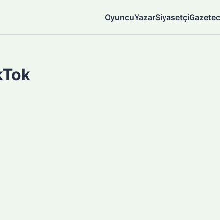
Oyuncu
Yazar
Siyasetçi
Gazetec
ikTok