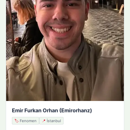
Emir Furkan Orhan (Emirorhanz)
🏷️
Fenomen
📍
İstanbul