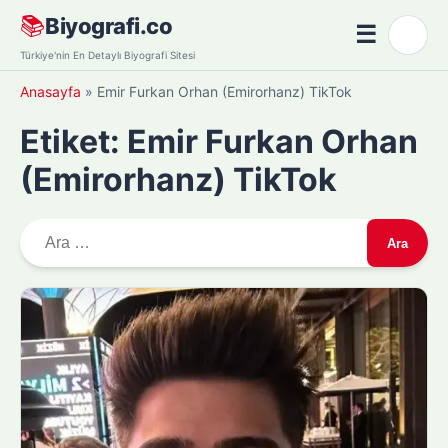
Skip
📚
Biyografi.co
☰
🌙
to
Menü
Türkiye'nin En Detaylı Biyografi Sitesi
content
Anasayfa
»
Emir Furkan Orhan (Emirorhanz) TikTok
Etiket:
Emir Furkan Orhan
(Emirorhanz) TikTok
A
r
a
m
a
: