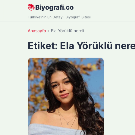
Skip
📚
Biyografi.co
to
Türkiye'nin En Detaylı Biyografi Sitesi
content
Anasayfa
»
Ela Yörüklü nereli
Etiket:
Ela Yörüklü nere