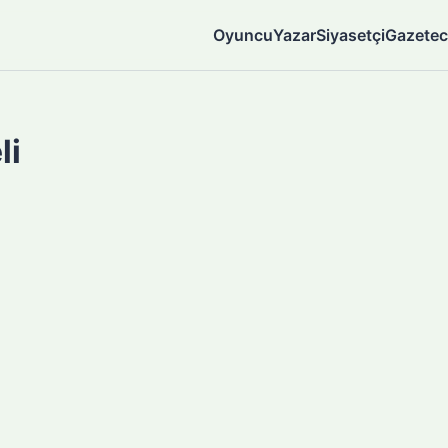
Oyuncu
Yazar
Siyasetçi
Gazetec
li