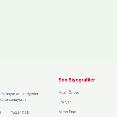
Son Biyografiler
Milan Önder
in hayatları, kariyerleri
ekilde sunuyoruz.
Efe Şan
Miraç Fırat
Yazar
)
(151)