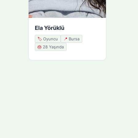
Ela Yörüklü
🏷️
Oyuncu
📍
Bursa
🎂
28 Yaşında