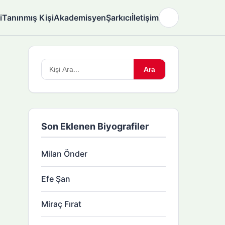
i
Tanınmış Kişi
Akademisyen
Şarkıcı
İletişim
🌙
Arama
Ara
yapın:
Son Eklenen Biyografiler
Milan Önder
Efe Şan
Miraç Fırat