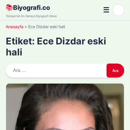
Skip
📚
Biyografi.co
☰
🌙
to
Menü
Türkiye'nin En Detaylı Biyografi Sitesi
content
Anasayfa
»
Ece Dizdar eski hali
Etiket:
Ece Dizdar eski
hali
A
r
a
m
a
: