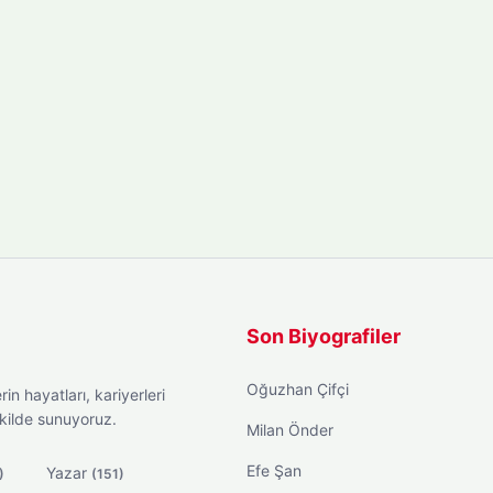
Son Biyografiler
Oğuzhan Çifçi
in hayatları, kariyerleri
ekilde sunuyoruz.
Milan Önder
Efe Şan
Yazar
)
(151)