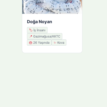
Doğa Noyan
🏷️
İş İnsanı
📍
Gazimağusa/KKTC
🎂
26 Yaşında
✨
Kova