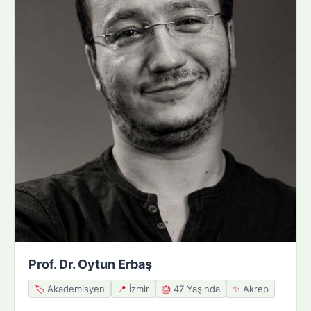
Prof. Dr. Oytun Erbaş
🏷️
Akademisyen
📍
İzmir
🎂
47 Yaşında
✨
Akrep