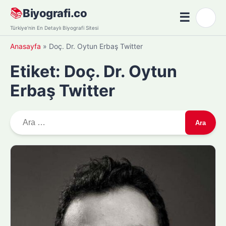
Skip
📚
Biyografi.co
☰
🌙
to
Menü
Türkiye'nin En Detaylı Biyografi Sitesi
content
Anasayfa
»
Doç. Dr. Oytun Erbaş Twitter
Etiket:
Doç. Dr. Oytun
Erbaş Twitter
A
r
a
m
a
: