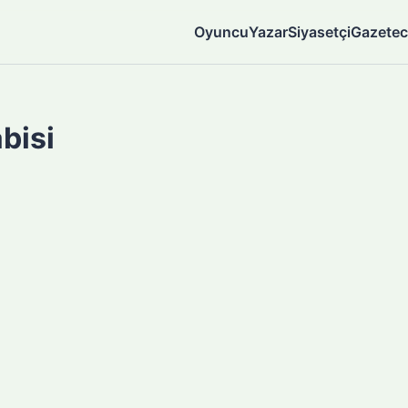
Oyuncu
Yazar
Siyasetçi
Gazetec
bisi