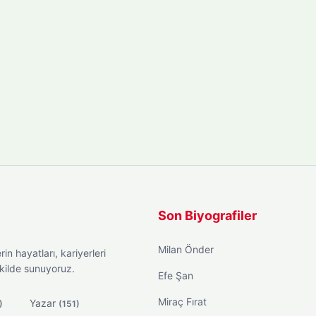
Son Biyografiler
Milan Önder
in hayatları, kariyerleri
ekilde sunuyoruz.
Efe Şan
Miraç Fırat
Yazar
)
(151)