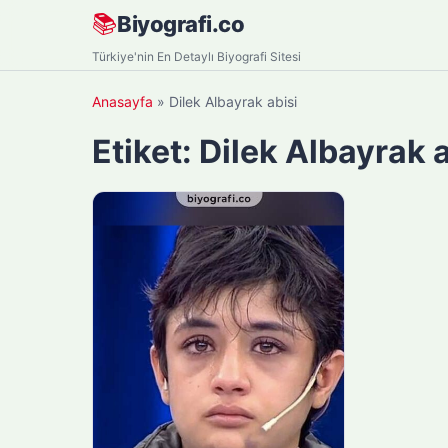
Skip
📚
Biyografi.co
to
Türkiye'nin En Detaylı Biyografi Sitesi
content
Anasayfa
»
Dilek Albayrak abisi
Etiket:
Dilek Albayrak a