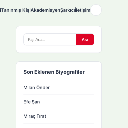
i
Tanınmış Kişi
Akademisyen
Şarkıcı
İletişim
🌙
Arama
Ara
yapın:
Son Eklenen Biyografiler
Milan Önder
Efe Şan
Miraç Fırat