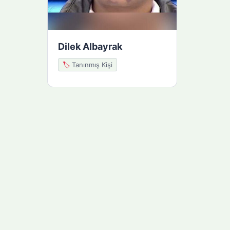
Dilek Albayrak
🏷️
Tanınmış Kişi