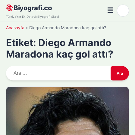
Skip
📚
Biyografi.co
☰
🌙
to
Menü
Türkiye'nin En Detaylı Biyografi Sitesi
content
Anasayfa
»
Diego Armando Maradona kaç gol attı?
Etiket:
Diego Armando
Maradona kaç gol attı?
A
r
a
m
a
: