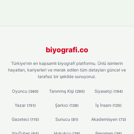
biyografi.co
Türkiye'nin en kapsamlı biyografi platformu. Ünlü isimlerin
hayatları, kariyerleri ve merak edilen tüm detayları güncel ve
tarafsız bir şekilde sunuyoruz.
Oyuncu
Tanınmış Kişi
Siyasetçi
(360)
(295)
(194)
Yazar
Şarkıcı
İş İnsanı
(151)
(128)
(125)
Gazeteci
Sunucu
Akademisyen
(115)
(81)
(73)
YouTuber
Hukukçu
Fenomen
(64)
(39)
(36)