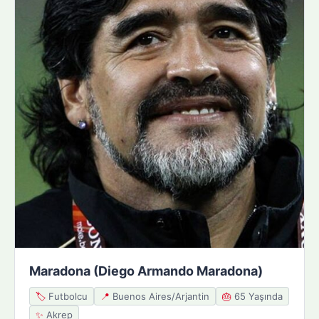
Maradona (Diego Armando Maradona)
🏷️
Futbolcu
📍
Buenos Aires/Arjantin
🎂
65 Yaşında
✨
Akrep