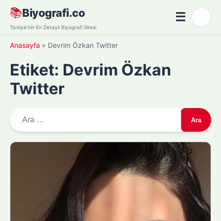
Skip
📚
Biyografi.co
☰
🌙
to
Menü
Türkiye'nin En Detaylı Biyografi Sitesi
content
Anasayfa
»
Devrim Özkan Twitter
Etiket:
Devrim Özkan
Twitter
A
r
a
m
a
: