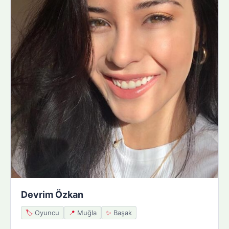
Devrim Özkan
🏷️
Oyuncu
📍
Muğla
✨
Başak