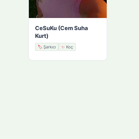
CeSuKu (Cem Suha
Kurt)
🏷️
Şarkıcı
✨
Koç