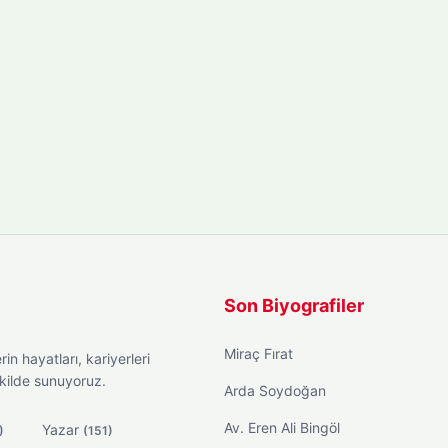
Son Biyografiler
Miraç Fırat
in hayatları, kariyerleri
ekilde sunuyoruz.
Arda Soydoğan
Av. Eren Ali Bingöl
Yazar
)
(151)