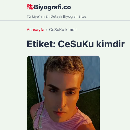
Skip
📚
Biyografi.co
to
Türkiye'nin En Detaylı Biyografi Sitesi
content
Anasayfa
»
CeSuKu kimdir
Etiket:
CeSuKu kimdir