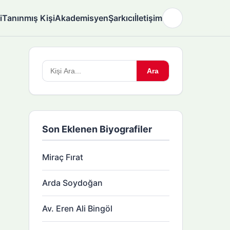
i
Tanınmış Kişi
Akademisyen
Şarkıcı
İletişim
🌙
Arama
Ara
yapın:
Son Eklenen Biyografiler
Miraç Fırat
Arda Soydoğan
Av. Eren Ali Bingöl