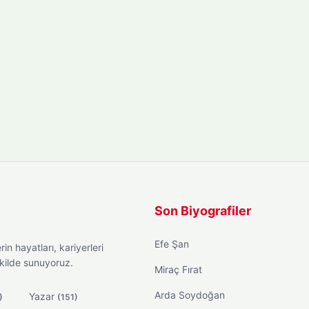
Son Biyografiler
Efe Şan
in hayatları, kariyerleri
ekilde sunuyoruz.
Miraç Fırat
Arda Soydoğan
Yazar
)
(151)