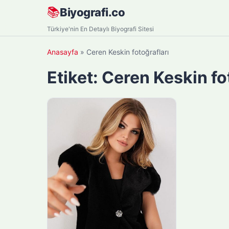
Skip
📚
Biyografi.co
to
Türkiye'nin En Detaylı Biyografi Sitesi
content
Anasayfa
»
Ceren Keskin fotoğrafları
Etiket:
Ceren Keskin fo