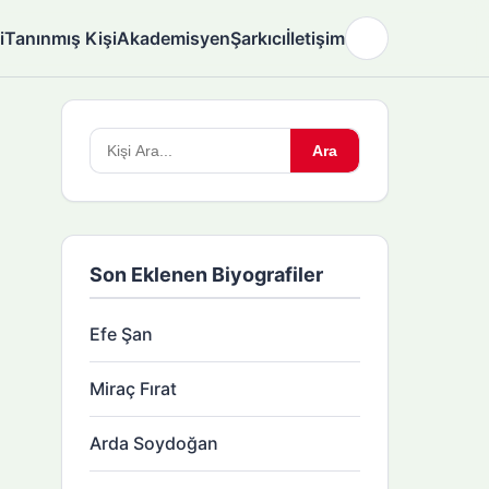
i
Tanınmış Kişi
Akademisyen
Şarkıcı
İletişim
🌙
Arama
Ara
yapın:
Son Eklenen Biyografiler
Efe Şan
Miraç Fırat
Arda Soydoğan