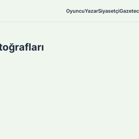
Oyuncu
Yazar
Siyasetçi
Gazetec
toğrafları