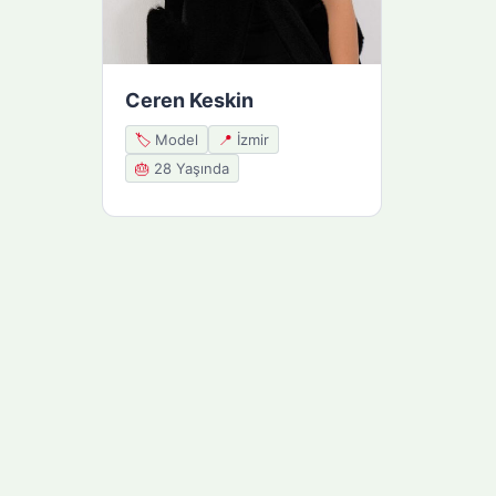
Ceren Keskin
🏷️
Model
📍
İzmir
🎂
28 Yaşında