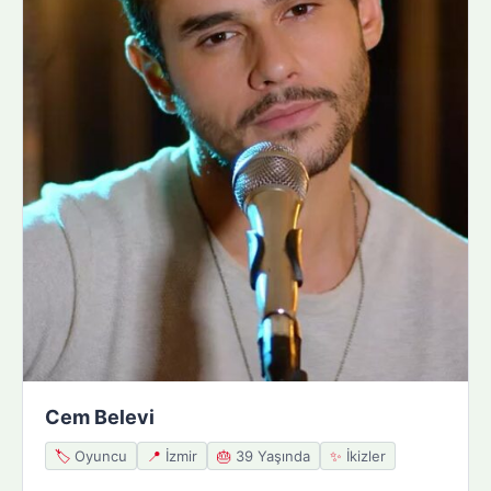
Cem Belevi
🏷️
Oyuncu
📍
İzmir
🎂
39 Yaşında
✨
İkizler