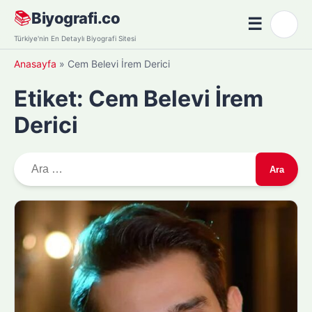
Skip
📚
Biyografi.co
☰
🌙
to
Menü
Türkiye'nin En Detaylı Biyografi Sitesi
content
Anasayfa
»
Cem Belevi İrem Derici
Etiket:
Cem Belevi İrem
Derici
A
r
a
m
a
: