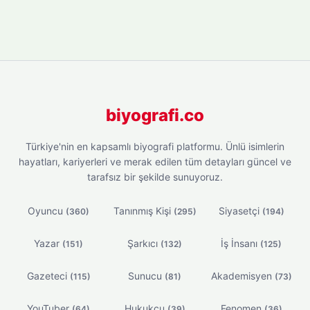
biyografi.co
Türkiye'nin en kapsamlı biyografi platformu. Ünlü isimlerin
hayatları, kariyerleri ve merak edilen tüm detayları güncel ve
tarafsız bir şekilde sunuyoruz.
Oyuncu
Tanınmış Kişi
Siyasetçi
(360)
(295)
(194)
Yazar
Şarkıcı
İş İnsanı
(151)
(132)
(125)
Gazeteci
Sunucu
Akademisyen
(115)
(81)
(73)
YouTuber
Hukukçu
Fenomen
(64)
(39)
(36)