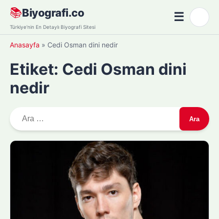
Skip
📚
Biyografi.co
☰
🌙
to
Menü
Türkiye'nin En Detaylı Biyografi Sitesi
content
Anasayfa
»
Cedi Osman dini nedir
Etiket:
Cedi Osman dini
nedir
A
r
a
m
a
: