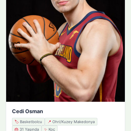
Cedi Osman
🏷️
Basketbolcu
📍
Ohri/Kuzey Makedonya
🎂
31 Yaşında
✨
Koç