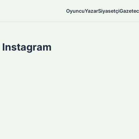
Oyuncu
Yazar
Siyasetçi
Gazetec
 Instagram