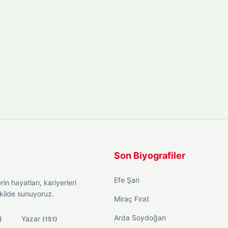
Son Biyografiler
Efe Şan
in hayatları, kariyerleri
ekilde sunuyoruz.
Miraç Fırat
Arda Soydoğan
Yazar
)
(151)