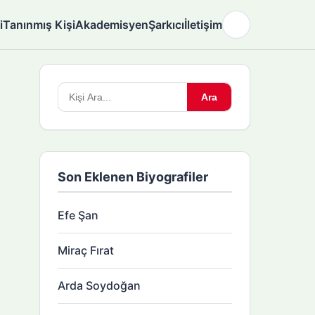
i
Tanınmış Kişi
Akademisyen
Şarkıcı
İletişim
🌙
Arama
Ara
yapın:
Son Eklenen Biyografiler
Efe Şan
Miraç Fırat
Arda Soydoğan