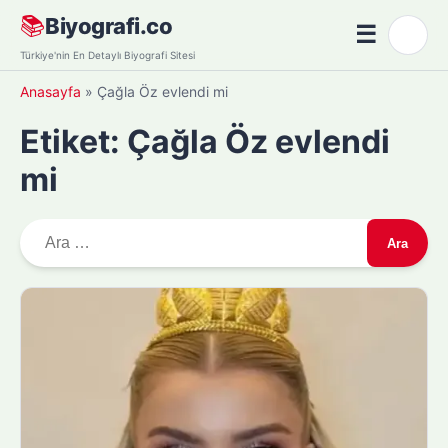
Skip
📚
Biyografi.co
☰
🌙
to
Menü
Türkiye'nin En Detaylı Biyografi Sitesi
content
Anasayfa
»
Çağla Öz evlendi mi
Etiket:
Çağla Öz evlendi
mi
A
r
a
m
a
: