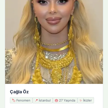
Çağla Öz
🏷️
Fenomen
📍
İstanbul
🎂
27 Yaşında
✨
İkizler