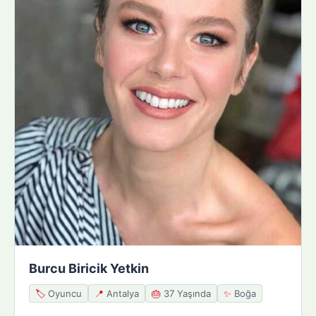
Burcu Biricik Yetkin
🏷️
Oyuncu
📍
Antalya
🎂
37 Yaşında
✨
Boğa