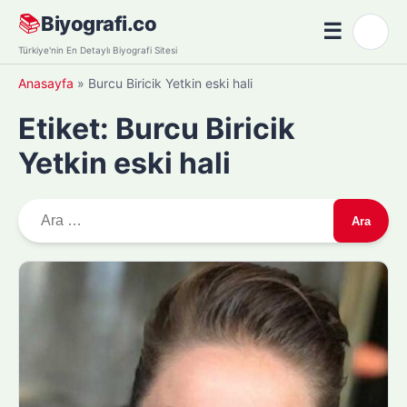
Skip
📚
Biyografi.co
☰
🌙
to
Menü
Türkiye'nin En Detaylı Biyografi Sitesi
content
Anasayfa
»
Burcu Biricik Yetkin eski hali
Etiket:
Burcu Biricik
Yetkin eski hali
A
r
a
m
a
: