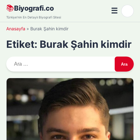
Skip
📚
Biyografi.co
☰
🌙
to
Menü
Türkiye'nin En Detaylı Biyografi Sitesi
content
Anasayfa
»
Burak Şahin kimdir
Etiket:
Burak Şahin kimdir
A
r
a
m
a
: