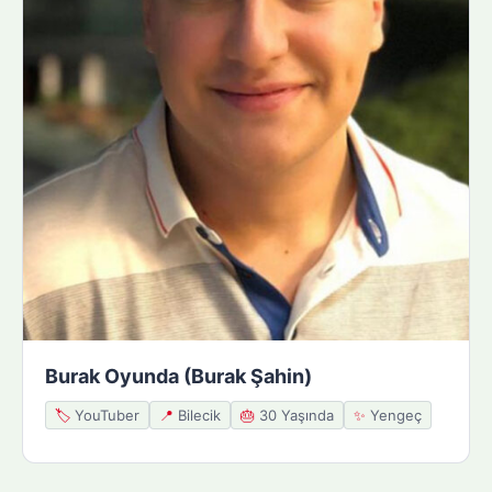
Burak Oyunda (Burak Şahin)
🏷️
YouTuber
📍
Bilecik
🎂
30 Yaşında
✨
Yengeç