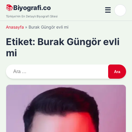
Skip
📚
Biyografi.co
☰
🌙
to
Menü
Türkiye'nin En Detaylı Biyografi Sitesi
content
Anasayfa
»
Burak Güngör evli mi
Etiket:
Burak Güngör evli
mi
A
r
a
m
a
: