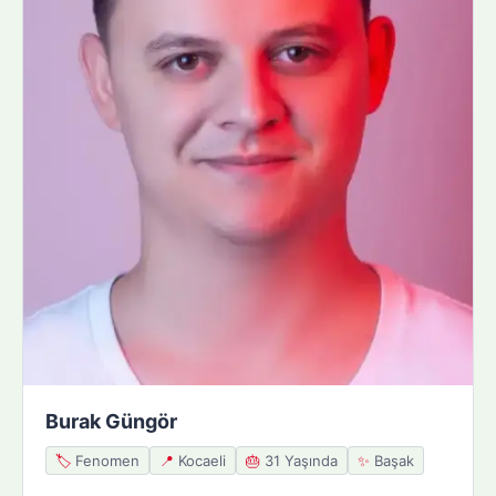
Burak Güngör
🏷️
Fenomen
📍
Kocaeli
🎂
31 Yaşında
✨
Başak