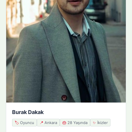
Burak Dakak
🏷️
Oyuncu
📍
Ankara
🎂
28 Yaşında
✨
İkizler