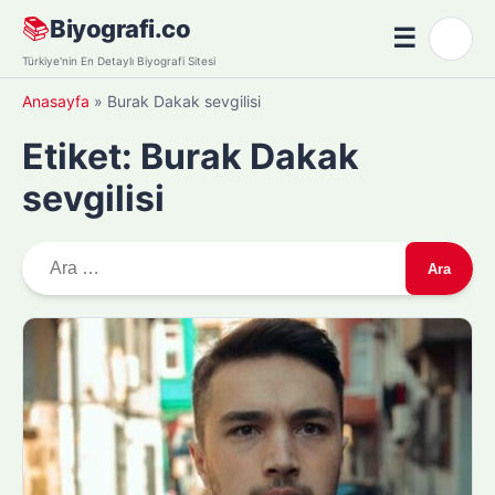
Skip
📚
Biyografi.co
☰
🌙
to
Menü
Türkiye'nin En Detaylı Biyografi Sitesi
content
Anasayfa
»
Burak Dakak sevgilisi
Etiket:
Burak Dakak
sevgilisi
A
r
a
m
a
: