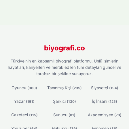
biyografi.co
Türkiye'nin en kapsamlı biyografi platformu. Ünlü isimlerin
hayatları, kariyerleri ve merak edilen tüm detayları güncel ve
tarafsız bir şekilde sunuyoruz.
Oyuncu
Tanınmış Kişi
Siyasetçi
(360)
(295)
(194)
Yazar
Şarkıcı
İş İnsanı
(151)
(130)
(125)
Gazeteci
Sunucu
Akademisyen
(115)
(81)
(73)
YouTuber
Hukukçu
Fenomen
(64)
(39)
(36)