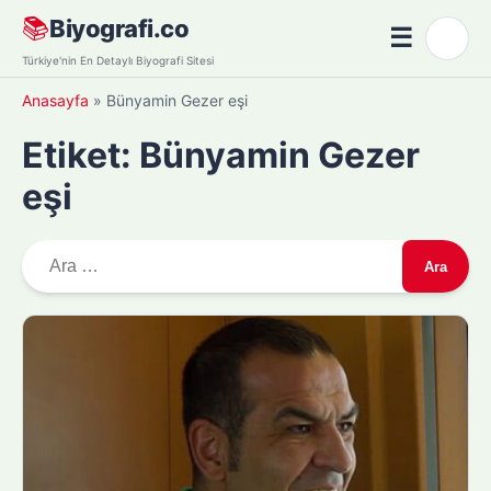
Skip
📚
Biyografi.co
☰
🌙
to
Menü
Türkiye'nin En Detaylı Biyografi Sitesi
content
Anasayfa
»
Bünyamin Gezer eşi
Etiket:
Bünyamin Gezer
eşi
A
r
a
m
a
: