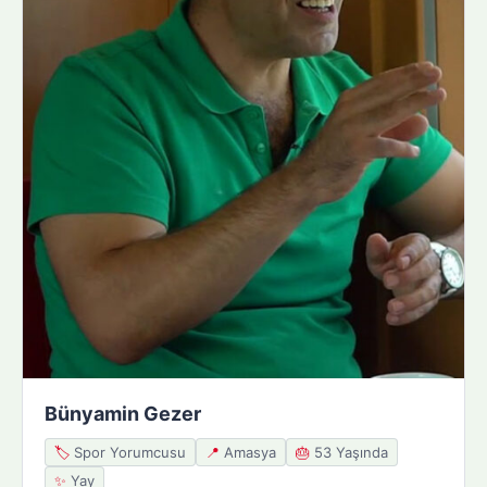
Bünyamin Gezer
🏷️
Spor Yorumcusu
📍
Amasya
🎂
53 Yaşında
✨
Yay