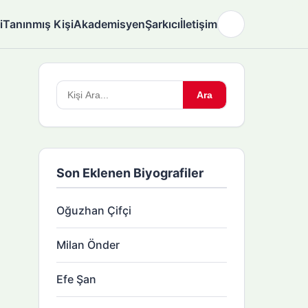
i
Tanınmış Kişi
Akademisyen
Şarkıcı
İletişim
🌙
Arama
Ara
yapın:
Son Eklenen Biyografiler
Oğuzhan Çifçi
Milan Önder
Efe Şan