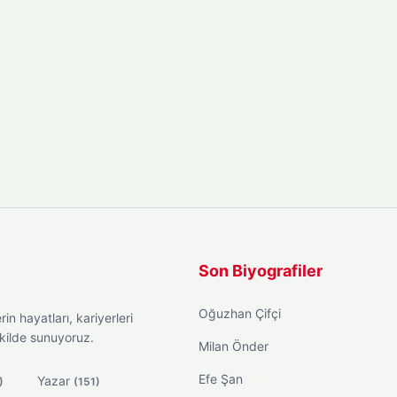
Son Biyografiler
Oğuzhan Çifçi
in hayatları, kariyerleri
ekilde sunuyoruz.
Milan Önder
Efe Şan
Yazar
)
(151)