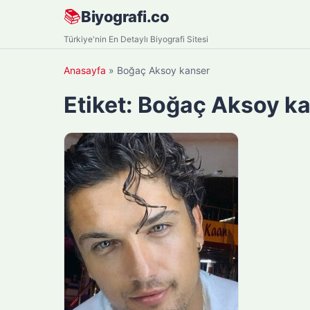
Skip
📚
Biyografi.co
to
Türkiye'nin En Detaylı Biyografi Sitesi
content
Anasayfa
»
Boğaç Aksoy kanser
Etiket:
Boğaç Aksoy ka