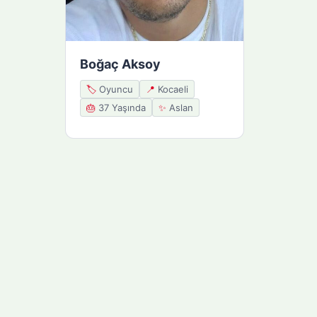
Boğaç Aksoy
🏷️
Oyuncu
📍
Kocaeli
🎂
37 Yaşında
✨
Aslan