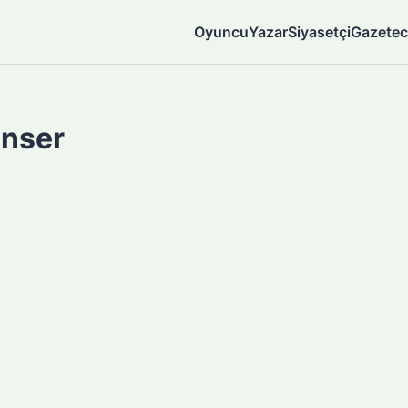
Oyuncu
Yazar
Siyasetçi
Gazetec
nser